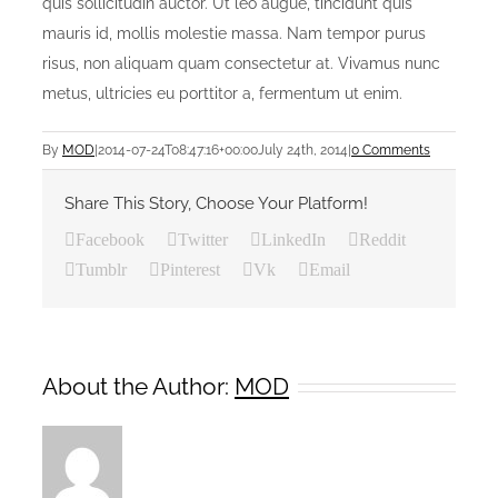
quis sollicitudin auctor. Ut leo augue, tincidunt quis
mauris id, mollis molestie massa. Nam tempor purus
risus, non aliquam quam consectetur at. Vivamus nunc
metus, ultricies eu porttitor a, fermentum ut enim.
By
MOD
|
2014-07-24T08:47:16+00:00
July 24th, 2014
|
0 Comments
Share This Story, Choose Your Platform!
Facebook
Twitter
LinkedIn
Reddit
Tumblr
Pinterest
Vk
Email
About the Author:
MOD